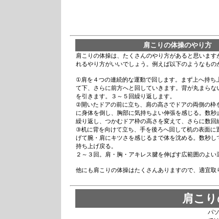
肩こりの体操のやり方
肩こりの体操は、たくさんのやり方があると思います
れるやり方がいいでしょう。例えば以下のようなもの
①肩を４つの連続的な運動で回します。まず上へ持ち
て下、さらに前方へと回していきます。背が丸まらな
を引きます。３～５回繰り返します。
②開いたドアの前に立ち、肩の高さでドアの両側の枠
に身体を倒し、胸部に気持ちよい伸張を感じる。数秒
繰り返し、つかむドア枠の高さを変えて、さらに数回
③机に背を向けて立ち、手を後ろへ回して机の表面に
げて腕・肩にキツさを感じるまで体を沈める。数秒し
持ち上げ戻る。
２～３回。肩・胸・アキレス腱を伸ばす広範囲のよい
他にも肩こりの体操はたくさんありますので、適宜取
肩こり
パ