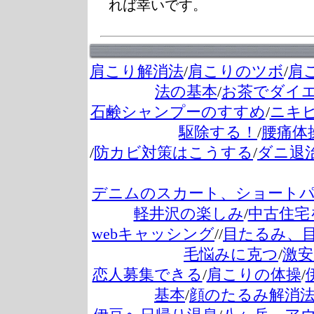
れば幸いです。
肩こり解消法
/
肩こりのツボ
/
肩
法の基本
/
お茶でダイ
石鹸シャンプーのすすめ
/
ニキ
駆除する！
/
腰痛体
/
防カビ対策はこうする
/
ダニ退
デニムのスカート、ショート
軽井沢の楽しみ
/
中古住宅
webキャッシング
//
目たるみ、
毛悩みに克つ
/
激安
恋人募集できる
/
肩こりの体操
/
基本
/
顔のたるみ解消